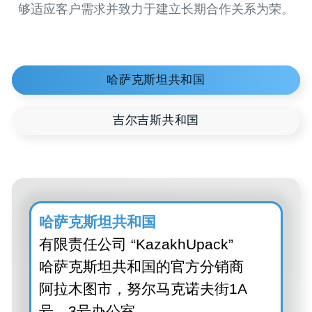
720000，
国，比什凯克
Aitmatov 
“比什凯克”
（Ak-Chii 
哈萨克斯坦共和国
有限责任公司 “KazakhUpack”
哈萨克斯坦共和国的官方分销商
阿拉木图市，努尔马克诺夫街1A
号，3号办公室
电话.:
+7 (727) 379 2149
,
+7 (727)
379 2159
E-mail:
info@kazakhupack.kz
,
sales2@kazakhupack.kz
,
sales3@kazakhupack.kz
哈萨克斯坦共和国
有限责任公司“KazakhUpack”
哈萨克斯坦共和国的官方分销商