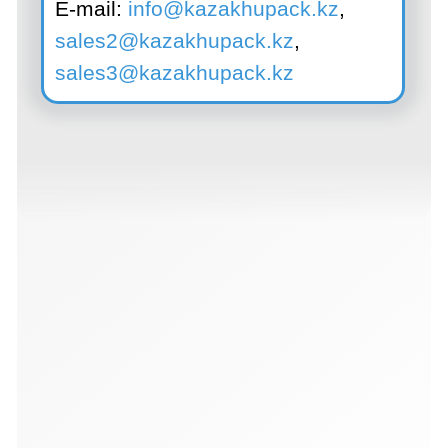
并获得详细咨询
想了解更多关于我们的解决方案或为您的业务寻
找完美解决方案？请留下回电请求，我们的专家
将在您方便的时间与您联系。我们将共同找到最
佳解决方案，助力您的业务蓬勃发展！期待与您
的合作，共同开创美好未来！
+996
我已阅读并同意
隐私政策
发送
+ 996 312 