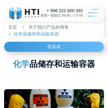
+ 996 222 600 292
星期一星期五 09:00 – 17:00
主页
/
关于我们产品的博客
化学品储存和运输容器
/
目录
部落格
配置
关于我
化学
品储存和运输容器
经销
Пластиковые
评论
/
вёдра
联系
为了一个
+996 312 6
info@hti-gr