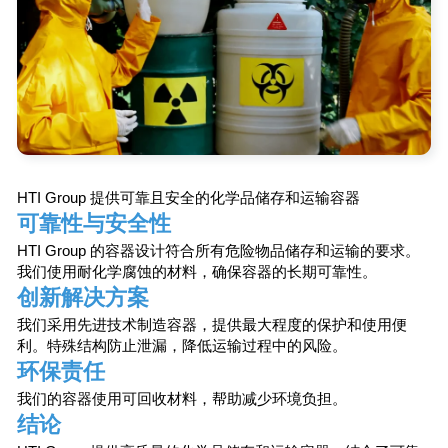
720000，
国，比什凯克
Aitmatov 
“比什凯克”
（Ak-Chii 
HTI Group 提供可靠且安全的化学品储存和运输容器
您可能感兴趣
可靠性与安全性
HTI Group 的容器设计符合所有危险物品储存和运输的要求
推荐
聚合物产品
我们使用耐化学腐蚀的材料，确保容器的长期可靠性。
创新解决方案
欢迎浏览我们的产品目录，每个容器都是您业务新机
我们采用先进技术制造容器，提供最大程度的保护和使用便
会的源泉。HTI Group 提供各种形状和尺寸的聚合物
利。特殊结构防止泄漏，降低运输过程中的风险。
容器，均按照最高质量标准和创新技术制造。我们的
产品不仅安全环保，还能有效延长产品的保质期。无
环保责任
论是食品还是非食品类，我们都有适合您需求的包装