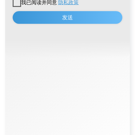
联系方式
+996 222 600 292
info@hti-group.kg, sales@hti-group.kg
720000, 吉尔吉斯斯坦，比什凯克，恰·艾特马托
夫大街303号
比什凯克自由经济区（阿克奇村）
用户协议
隐私政策
© 2026 所有权利保留
由
Thrive Marketing Solutions KZ
与
Thrive Marketing Solutions Inc
联合开发