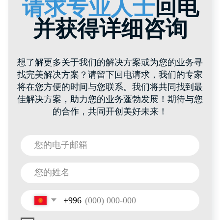
容量：1 升 / 每托盘：6480 件
容量：2,3 升 / 每托盘：3300 
网站地图
产品与服务
目录
产品目录
关于 HTI Group
聚丙烯桶
为每位客户
关于我们的评价
特殊容器
经销商
聚合物桶
联系方式
食品容器
招聘信息
IML印刷