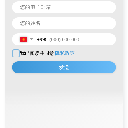
网站地图
产品与服务
目录
产品目录
关于 HTI Group
聚丙烯桶
为每位客户
关于我们的评价
特殊容器
经销商
聚合物桶
联系方式
食品容器
招聘信息
IML印刷
联系方式
+996 222 600 292