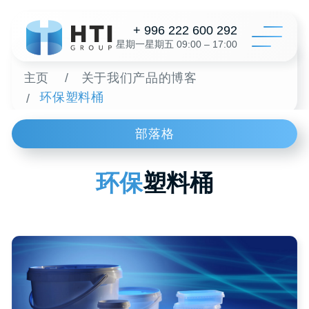
+ 996 222 600 292
星期一星期五 09:00 – 17:00
主页
/
关于我们产品的博客
环保塑料桶
/
目录
部落格
配置
关于我
环保
塑料桶
经销
Пластиковые
评论
/
вёдра
联系
为了一个
+996 312 6
info@hti-gr