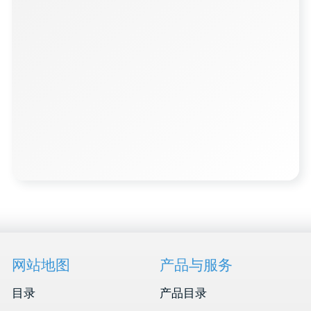
info@hti-group.kg, sales@hti-group.kg
720000, 吉尔吉斯斯坦，比什凯克，恰·艾特马托
夫大街303号
比什凯克自由经济区（阿克奇村）
用户协议
隐私政策
© 2026 所有权利保留
由
Thrive Marketing Solutions KZ
与
Thrive Marketing Solutions Inc
联合开发