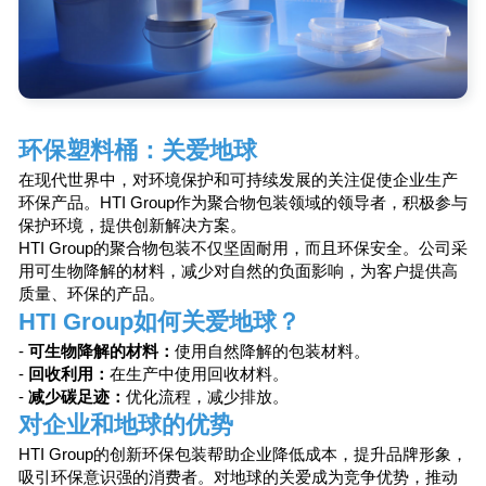
720000，
国，比什凯克
Aitmatov 
“比什凯克”
（Ak-Chii 
环保塑料桶：关爱地球
在现代世界中，对环境保护和可持续发展的关注促使企业生
环保产品。HTI Group作为聚合物包装领域的领导者，积极参
保护环境，提供创新解决方案。
HTI Group的聚合物包装不仅坚固耐用，而且环保安全。公司
用可生物降解的材料，减少对自然的负面影响，为客户提供
请求专业人士
回电
质量、环保的产品。
HTI Group如何关爱地球？
并获得详细咨询
-
可生物降解的材料：
使用自然降解的包装材料。
-
回收利用：
在生产中使用回收材料。
想了解更多关于我们的解决方案或为您的业务寻
-
减少碳足迹：
优化流程，减少排放。
找完美解决方案？请留下回电请求，我们的专家
将在您方便的时间与您联系。我们将共同找到最