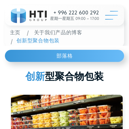
+ 996 222 600 292
星期一星期五 09:00 – 17:00
主页
/
关于我们产品的博客
创新型聚合物包装
/
目录
部落格
配置
关于我
创新
型聚合物包装
经销
评论
Пластиковые вёдра
/
联系
为了一个
+996 312 6
info@hti-gr