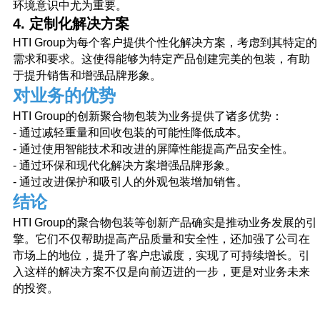
并获得详细咨询
环境意识中尤为重要。
4. 定制化解决方案
HTI Group为每个客户提供个性化解决方案，考虑到其特定的
想了解更多关于我们的解决方案或为您的业务寻
找完美解决方案？请留下回电请求，我们的专家
需求和要求。这使得能够为特定产品创建完美的包装，有助
将在您方便的时间与您联系。我们将共同找到最
于提升销售和增强品牌形象。
佳解决方案，助力您的业务蓬勃发展！期待与您
对业务的优势
的合作，共同开创美好未来！
HTI Group的创新聚合物包装为业务提供了诸多优势：
- 通过减轻重量和回收包装的可能性降低成本。
- 通过使用智能技术和改进的屏障性能提高产品安全性。
- 通过环保和现代化解决方案增强品牌形象。
- 通过改进保护和吸引人的外观包装增加销售。
+996
结论
我已阅读并同意
隐私政策
HTI Group的聚合物包装等创新产品确实是推动业务发展的引
发送
擎。它们不仅帮助提高产品质量和安全性，还加强了公司在
+ 996 312 
市场上的地位，提升了客户忠诚度，实现了可持续增长。引
入这样的解决方案不仅是向前迈进的一步，更是对业务未来
的投资。