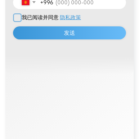
招聘信息
IML印刷
联系方式
+996 222 600 292
info@hti-group.kg, sales@hti-group.kg
720000, 吉尔吉斯斯坦，比什凯克，恰·艾特马托
夫大街303号
比什凯克自由经济区（阿克奇村）
用户协议
隐私政策
© 2026 所有权利保留
由
Thrive Marketing Solutions KZ
与
Thrive Marketing Solutions Inc
联合开发