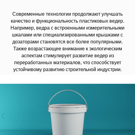
Дистрибьюторы
Полимерные Канистры
Контакты
Контейнеры для Еды
Современные технологии продолжают улучшать
Вакансии
IML Печать
качество и функциональность пластиковых ведер.
Блог
Например, ведра с встроенными измерительными
шкалами или специализированными крышками с
КОНТАКТЫ
дозаторами становятся все более популярными.
+996 222 600 292
Также возрастающее внимание к экологическим
аспектам стимулирует развитие ведер из
info@hti-group.kg, sales@hti-group.kg
переработанных материалов, что способствует
720000, Кыргызская Республика, г.Бишкек,
пр. Ч.Айтматова, 303
устойчивому развитию строительной индустрии.
Свободная Экономическая Зона «Бишкек»
(с. Ак-Чий)
Пользовательское соглашение
Политика конфиденциальности
© 2026 все права защищены
Разработано
Thrive Marketing Solutions KZ
&
Thrive Marketing Solutions Inc