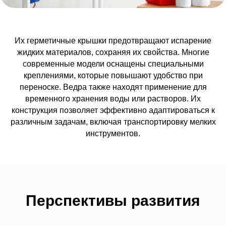
Их герметичные крышки предотвращают испарение
жидких материалов, сохраняя их свойства. Многие
современные модели оснащены специальными
креплениями, которые повышают удобство при
переноске. Ведра также находят применение для
временного хранения воды или растворов. Их
конструкция позволяет эффективно адаптироваться к
различным задачам, включая транспортировку мелких
инструментов.
КАРТА САЙТА
ТОВАРЫ И УСЛУГИ
Каталог
Каталог Товаров
Перспективы развития
О компании HTI Group
Полипропиленовые
Индивидуа
Вёдра
Отзывы о нас
Специальные Ёмкости
работы с к