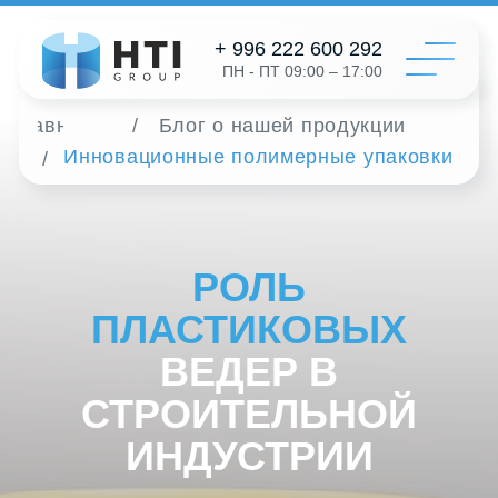
+ 996 222 600 292
ПН - ПТ 09:00 – 17:00
Поиск статьи
Главная
/
Блог о нашей продукции
Инновационные полимерные упаковки
/
Катал
Конфигур
О на
Дистрибь
Отзыв
РОЛЬ
Контак
ПЛАСТИКОВЫХ
ВЕДЕР В
Заказать 
СТРОИТЕЛЬНОЙ
+996 312 6
ИНДУСТРИИ
info@hti-gr