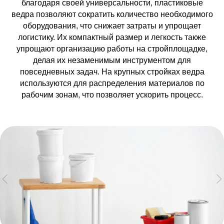
благодаря своей универсальности, пластиковые
Обратный
ведра позволяют сократить количество необходимого
Звонок
оборудования, что снижает затраты и упрощает
логистику. Их компактный размер и легкость также
Специалиста
упрощают организацию работы на стройплощадке,
Хотите узнать больше о наших решениях
делая их незаменимым инструментом для
или подобрать идеальное решение для
повседневных задач. На крупных стройках ведра
Вашего бизнеса? Оставьте заявку на
обратный звонок, и наш специалист
используются для распределения материалов по
свяжется с вами в удобное время. Вместе
рабочим зонам, что позволяет ускорить процесс.
мы найдем оптимальное решение, чтобы
Ваш бизнес процветал!
+996
Я ознакомлен и согласен с
политикой
конфиденциальности
+ 996 312 
Отправить