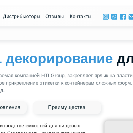
+ 996 
рибьюторы
Отзывы
Контакты
ПН - 
декорирование
для ва
компанией HTI Group, закрепляет ярлык на пластиковом издели
репление этикетки к контейнерам сложных форм, при этом она 
ия
Преимущества
стве емкостей для пищевых
езопасность компонентов имеет
именяется для плавленых