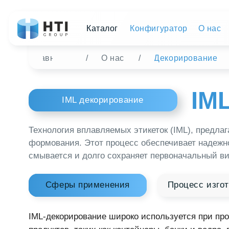
Каталог
Конфигуратор
О нас
Дист
Главная
/
О нас
/
Декорирование
IML 
IML декорирование
Технология вплавляемых этикеток (IML), предлагаемая 
формования. Этот процесс обеспечивает надежное прик
смывается и долго сохраняет первоначальный вид.
Сферы применения
Процесс изготовлен
IML-декорирование широко используется при производ
продуктов, таких как контейнеры, банки и ведра, где б
первостепенное значение. Упаковка с IML-этикеткой пр