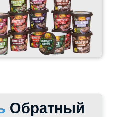
братный
циалиста
ях или подобрать