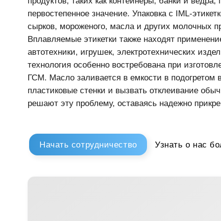
сырков, мороженого, масла и других молочных продукто
Вплавляемые этикетки также находят применение в про
автотехники, игрушек, электротехнических изделий и 
технология особенно востребована при изготовлении к
ГСМ. Масло заливается в емкости в подогретом виде, 
пластиковые стенки и вызвать отклеивание обычных эт
решают эту проблему, оставаясь надежно прикрепленны
Узнать о нас больше 
Начать сотрудничество
+ 996 312 