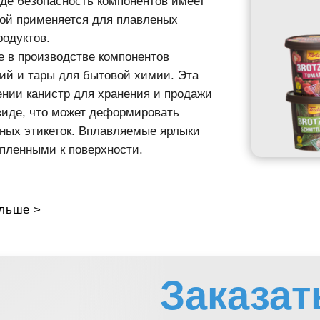
в.
изводстве компонентов
тары для бытовой химии. Эта
анистр для хранения и продажи
что может деформировать
икеток. Вплавляемые ярлыки
ми к поверхности.
>
Заказать
О
Звонок Спе
600 292
Хотите узнать больше о наших решени