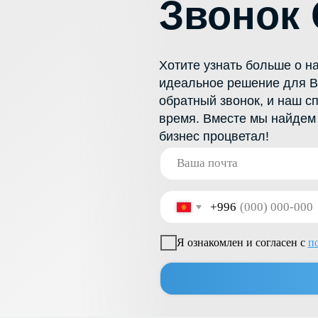
идеальное решение для Вашего бизнес
обратный звонок, и наш специалист св
время. Вместе мы найдем оптимально
бизнес процветал!
+996
Я ознакомлен и согласен с
политикой конфи
Отправить
ТОВАРЫ И УСЛУГИ
КОНТАКТЫ
Каталог Товаров
+996 222 600 292
Полипропиленовые Вёдра