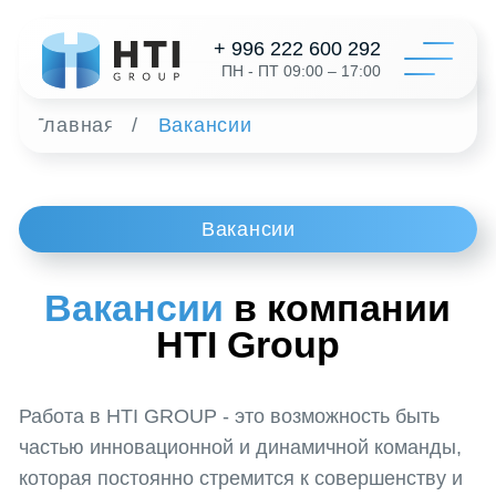
+ 996 222 600 292
ПН - ПТ 09:00 – 17:00
Главная
/
Вакансии
Катал
Вакансии
Конфигур
О на
Вакансии
в компании
Дистрибь
HTI Group
Отзыв
Работа в HTI GROUP - это возможность быть
Контак
частью инновационной и динамичной команды,
которая постоянно стремится к совершенству и
развитию в сфере упаковочной индустрии. Мы
Заказать 
предоставляем уникальные возможности для
профессионального роста и карьерного
развития, а также ценим креативность и
+996 312 6
инициативу каждого сотрудника, способствуя их
info@hti-gr
личностному и профессиональному росту. Кроме