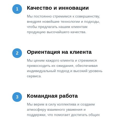
Заказать
Обратный
Звонок
Специалиста
Хотите узнать больше о наших решениях
Качество и инновации
или подобрать идеальное решение для
Вашего бизнеса? Оставьте заявку на
обратный звонок, и наш специалист
Мы постоянно стремимся к совершенству,
свяжется с вами в удобное время. Вместе
внедряя новейшие технологии и подходы,
мы найдем оптимальное решение, чтобы
чтобы предлагать нашим клиентам
Ваш бизнес процветал!
продукцию высочайшего качества.
Ориентация на клиента
+996
Мы ценим каждого клиента и стремимся