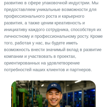
того, работая у нас, вы будете иметь
720000, Кыр
возможность внести значимый вклад в развитие
Республика,
пр. Ч.Айтма
компании и участвовать в проектах,
Свободная
ориентированных на удовлетворение
Экономичес
потребностей наших клиентов и партнеров.
«Бишкек» (с