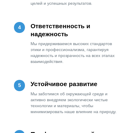
Я ознакомлен и согласен с
политикой
превосходить их ожидания, обеспечивая
конфиденциальности
+ 996 312 
индивидуальный подход и высокий уровень
Отправить
сервиса.
Командная работа
Мы верим в силу коллектива и создаем
атмосферу взаимного уважения и
поддержки, что помогает достигать общих
целей и успешных результатов.
Ответственность и
надежность
Мы придерживаемся высоких стандартов
этики и профессионализма, гарантируя
надежность и прозрачность на всех этапах
взаимодействия.