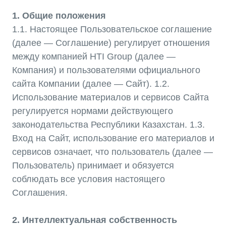
720000, Кыр
Использование материалов и сервисов Сайта
Республика,
регулируется нормами действующего
пр. Ч.Айтма
законодательства Республики Казахстан. 1.3.
Свободная
Экономичес
Вход на Сайт, использование его материалов и
«Бишкек» (с
сервисов означает, что пользователь (далее —
Пользователь) принимает и обязуется
соблюдать все условия настоящего
Соглашения.
2. Интеллектуальная собственность
2.1. Все материалы, размещенные на Сайте,
включая текстовую информацию, графику,
фотографии, логотипы, являются
собственностью Компании и защищены
авторским правом. 2.2. Использование
материалов без согласия правообладателя не
допускается. При цитировании материалов
Сайта, в том числе охраняемых авторскими
правами, ссылка на Сайт обязательна.
3. Использование Сайта
3.1. Пользователь имеет право просматривать и
скачивать материалы с Сайта исключительно