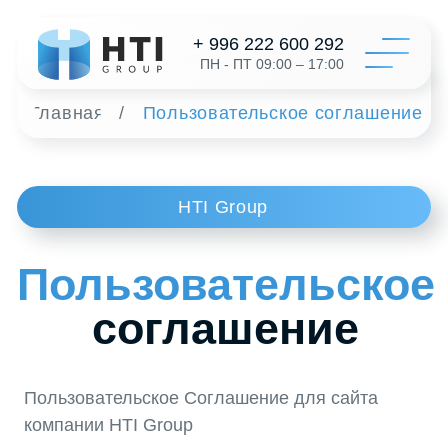
+ 996 222 600 292
ПН - ПТ 09:00 – 17:00
Главная
/
Пользовательское соглашение
Катал
HTI Group
Конфигур
О на
Пользовательское
Дистрибь
соглашение
Отзыв
Контак
Пользовательское Соглашение для сайта
компании HTI Group
1. Общие положения
Заказать 
1.1. Настоящее Пользовательское соглашение
(далее — Соглашение) регулирует отношения
+996 312 6
между компанией HTI Group (далее —
Компания) и пользователями официального
info@hti-gr
сайта Компании (далее — Сайт). 1.2.