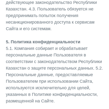
7.1. Настоящее Соглашение вступает в силу с
момента его опубликования на Сайте. 7.2. Все
споры, возникающие между Компанией и
Пользователем, подлежат разрешению в
соответствии с действующим
законодательством Республики Казахстан. 7.3. В
случае признания любого положения
настоящего Соглашения недействительным или
не подлежащим принудительному исполнению,
остальные положения Соглашения остаются в
силе.
Заказать
Обратный
Звонок
Специалиста
Хотите узнать больше о наших решениях
или подобрать идеальное решение для
Вашего бизнеса? Оставьте заявку на
обратный звонок, и наш специалист
свяжется с вами в удобное время. Вместе
мы найдем оптимальное решение, чтобы