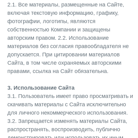
для личного некоммерческого использования.
3.2. Запрещается изменять материалы Сайта,
распространять, воспроизводить, публично
демонстрировать или использовать их иным
образом в коммерческих целях без письменного
разрешения Компании. 3.3. Компания вправе в
любое время изменять содержание Сайта, а
также условия настоящего Соглашения,
уведомляя об этом Пользователя путем
размещения обновленной версии Соглашения
на Сайте.
4. Обязательства Пользователя
4.1. Пользователь обязуется использовать Сайт
исключительно в законных целях и не
предпринимать действий, которые могут
нанести ущерб Компании или третьим лицам.
4.2. Пользователь обязуется не размещать на
Сайте информацию и материалы, которые могут
нарушать права и интересы третьих лиц, а также
действующее законодательство Республики
Казахстан. 4.3. Пользователь обязуется не
предпринимать попыток получения