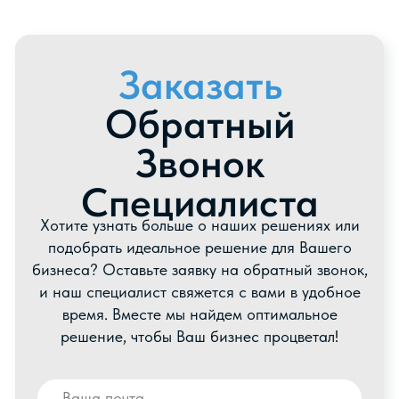
Вакансии
IML Печать
Блог
КОНТАКТЫ
+996 222 600 292
info@hti-group.kg, sales@hti-group.kg
720000, Кыргызская Республика, г.Бишкек,
пр. Ч.Айтматова, 303
Свободная Экономическая Зона «Бишкек» (с.
Ак-Чий)
Пользовательское соглашение
Политика конфиденциальности
© 2026 все права защищены
Разработано
Thrive Marketing Solutions KZ
&
Thrive Marketing Solutions Inc