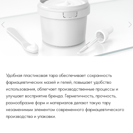
Удобная пластиковая тара обеспечивает сохранность
фармацевтических мазей и гелей, повышает удобство
использования, облегчает производственные процессы и
КАРТА САЙТА
ТОВАРЫ И УСЛУГИ
улучшает восприятие бренда. Герметичность, прочность,
Каталог
Каталог Товаров
разнообразие форм и материалов делают такую тару
О компании HTI Group
Полипропиленовые Вёдра
незаменимым элементом современного фармацевтического
Индивидуа
Отзывы о нас
Специальные Ёмкости
работы с к
производства и упаковки.
Дистрибьюторы
Полимерные Канистры
Контакты
Контейнеры для Еды