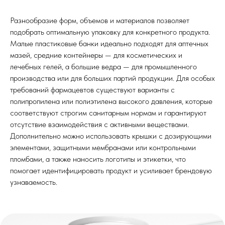
Звонок
Специалиста
Разнообразие форм, объемов и материалов позволяет
Хотите узнать больше о наших решениях или
подобрать оптимальную упаковку для конкретного продукта.
подобрать идеальное решение для Вашего
Малые пластиковые банки идеально подходят для аптечных
бизнеса? Оставьте заявку на обратный звонок,
и наш специалист свяжется с вами в удобное
мазей, средние контейнеры — для косметических и
время. Вместе мы найдем оптимальное
лечебных гелей, а большие ведра — для промышленного
решение, чтобы Ваш бизнес процветал!
производства или для больших партий продукции. Для особых
требований фармацевтов существуют варианты с
полипропилена или полиэтилена высокого давления, которые
соответствуют строгим санитарным нормам и гарантируют
отсутствие взаимодействия с активными веществами.
Дополнительно можно использовать крышки с дозирующими
+996
элементами, защитными мембранами или контрольными
Я ознакомлен и согласен с
политикой
пломбами, а также наносить логотипы и этикетки, что
конфиденциальности
+ 996 312 
помогает идентифицировать продукт и усиливает брендовую
Отправить
узнаваемость.