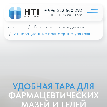
+ 996 222 600 292
ПН - ПТ 09:00 – 17:00
Главная
/
Блог о нашей продукции
Инновационные полимерные упаковки
/
Катало
Конфигур
О на
Дистрибь
Отзыв
Контак
УДОБНАЯ ТАРА ДЛЯ
Заказать 
ФАРМАЦЕВТИЧЕСКИХ
+996 312 6
МАЗЕЙ И ГЕЛЕЙ
info@hti-gr