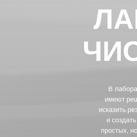
ЛА
ЧИ
В лабора
имеют реш
исказить ре
и создать
простых, н