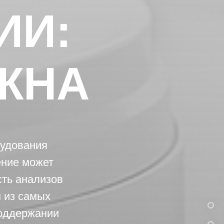
ИИ:
ЖНА
рудования
ение может
сть анализов
м из самых
поддержании