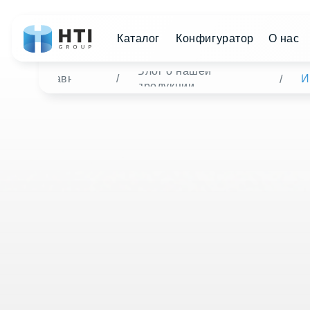
Каталог
Конфигуратор
О нас
Дист
Блог о нашей
Главная
/
Инновац
/
продукции