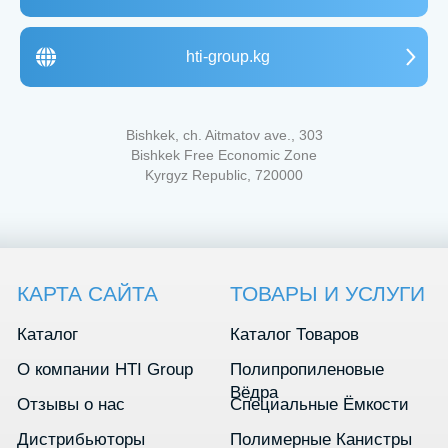
720000, Кыр
Республика,
пр. Ч.Айтма
Свободная
hti-group.kg
Экономичес
КАРТА САЙТА
ТОВАРЫ И УСЛУГИ
«Бишкек» (с
Каталог
Каталог Товаров
Bishkek, ch. Aitmatov ave., 303
О компании HTI Group
Полипропиленовые
Индивидуа
Вёдра
Bishkek Free Economic Zone
Отзывы о нас
Специальные Ёмкости
работы с к
Kyrgyz Republic, 720000
Дистрибьюторы
Полимерные Канистры
Контакты
Контейнеры для Еды
Вакансии
IML Печать
Блог
КОНТАКТЫ
+996 222 600 292
info@hti-group.kg, sales@hti-group.kg
720000, Кыргызская Республика, г.Бишкек,
пр. Ч.Айтматова, 303
Свободная Экономическая Зона «Бишкек»
(с. Ак-Чий)