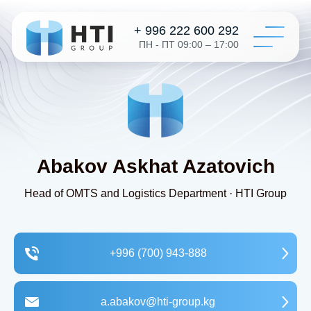
+ 996 222 600 292
ПН - ПТ 09:00 – 17:00
+ 996 312 
Катал
Конфигур
О на
Дистрибь
Abakov Askhat Azatovich
Отзыв
Контак
Head of OMTS and Logistics Department · HTI Group
Заказать 
+996 (700) 943-888
+996 312 6
info@hti-gr
a.abakov@hti-group.kg