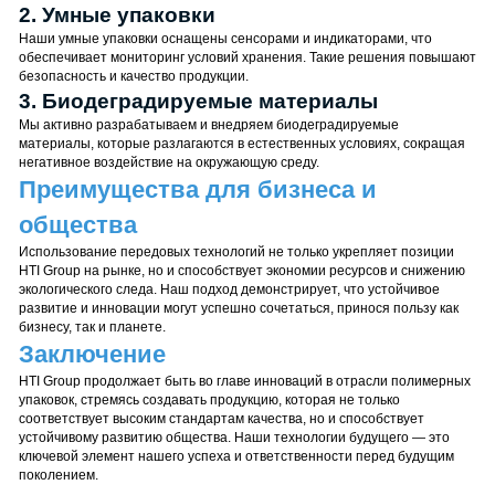
Мы используем нанотехнологии для создания упаковок с улучшенны
барьерными свойствами. Это позволяет увеличить срок годности
продуктов и снизить потребление энергии при их хранении.
2. Умные упаковки
Наши умные упаковки оснащены сенсорами и индикаторами, что
Заказать
обеспечивает мониторинг условий хранения. Такие решения повыша
безопасность и качество продукции.
Обратный
3. Биодеградируемые материалы
Звонок
Мы активно разрабатываем и внедряем биодеградируемые
материалы, которые разлагаются в естественных условиях, сокраща
Специалиста
негативное воздействие на окружающую среду.
Хотите узнать больше о наших решениях
Преимущества для бизнеса и
или подобрать идеальное решение для
Вашего бизнеса? Оставьте заявку на
общества
обратный звонок, и наш специалист
Использование передовых технологий не только укрепляет позиции
свяжется с вами в удобное время. Вместе
HTI Group на рынке, но и способствует экономии ресурсов и снижени
мы найдем оптимальное решение, чтобы
экологического следа. Наш подход демонстрирует, что устойчивое
Ваш бизнес процветал!
развитие и инновации могут успешно сочетаться, принося пользу как
бизнесу, так и планете.
Заключение
HTI Group продолжает быть во главе инноваций в отрасли полимерн