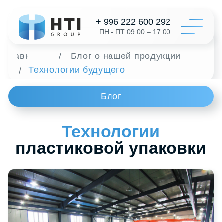
+ 996 222 600 292
ПН - ПТ 09:00 – 17:00
Главная
/
Блог о нашей продукции
Технологии будущего
/
Катал
Блог
Конфигур
О на
Технологии
пластиковой упаковки
Дистрибь
Пластиковые
Отзыв
/
вёдра
Контак
Заказать 
+996 312 6
info@hti-gr