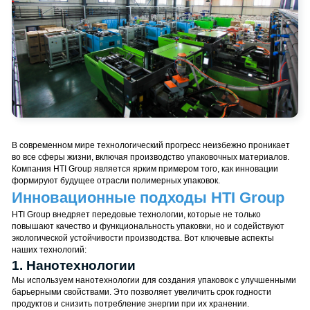
720000, Кыр
Республика,
пр. Ч.Айтма
Свободная
Экономичес
«Бишкек» (с
В современном мире технологический прогресс неизбежно проникае
во все сферы жизни, включая производство упаковочных материалов.
Компания HTI Group является ярким примером того, как инновации
формируют будущее отрасли полимерных упаковок.
Инновационные подходы HTI Group
HTI Group внедряет передовые технологии, которые не только
повышают качество и функциональность упаковки, но и содействуют
экологической устойчивости производства. Вот ключевые аспекты
наших технологий:
1. Нанотехнологии