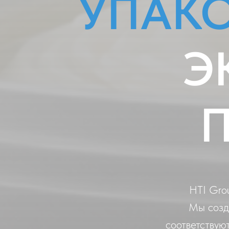
УПАКО
Э
HTI Gro
Мы созд
соответствую