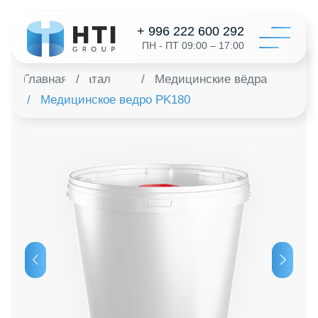
+ 996 222 600 292
ПН - ПТ 09:00 – 17:00
Главная
/
Каталог
/
Медицинские вёдра
/
Медицинское ведро PK180
Катал
Конфигур
О на
Дистрибь
Отзыв
Контак
Заказать 
+996 312 6
info@hti-gr