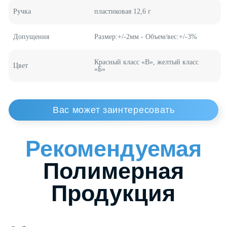
Пластиковые Канистры
Контейнеры для Еды
Вес
526 г
Материал
полипропилен
Ручка
пластиковая 12,6 г
Допущения
Размер:+/-2мм - Объем/вес:+/-3%
Красный класс «В», желтый класс
Цвет
«Б»
Заказать
Обратный
Звонок
Специалиста