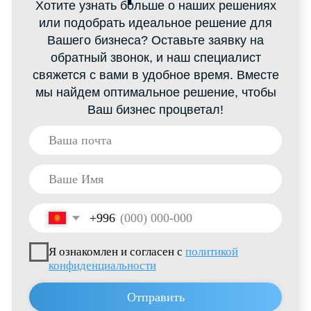
КОНТАКТЫ
+996 222 600 292
info@hti-group.kg, sales@hti-group.kg
720000, Кыргызская Республика, г.Бишкек,
пр. Ч.Айтматова, 303
Свободная Экономическая Зона «Бишкек»
(с. Ак-Чий)
Пользовательское соглашение
Политика конфиденциальности
© 2026 все права защищены
Разработано
Thrive Marketing Solutions KZ
&
Thrive Marketing Solutions Inc