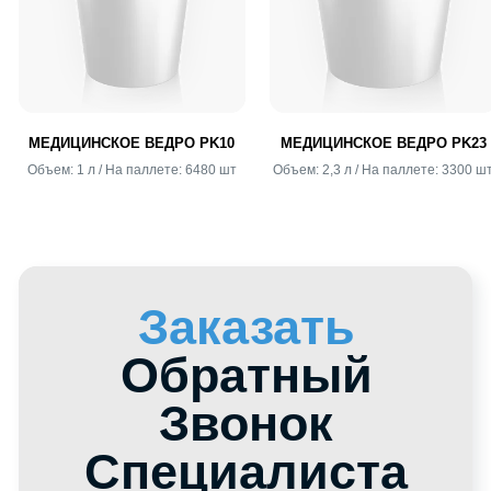
КАРТА САЙТА
ТОВАРЫ И УСЛУГИ
Каталог
Каталог Товаров
О компании HTI Group
Полипропиленовые
Индивидуа
Вёдра
МЕДИЦИНСКОЕ ВЕДРО PK10
МЕДИЦИНСКОЕ ВЕДРО 
Отзывы о нас
Специальные Ёмкости
работы с к
Объем: 1 л / На паллете: 6480 шт
Объем: 2,3 л / На паллете: 3
Дистрибьюторы
Полимерные Канистры
Контакты
Контейнеры для Еды
Вакансии
IML Печать
Блог