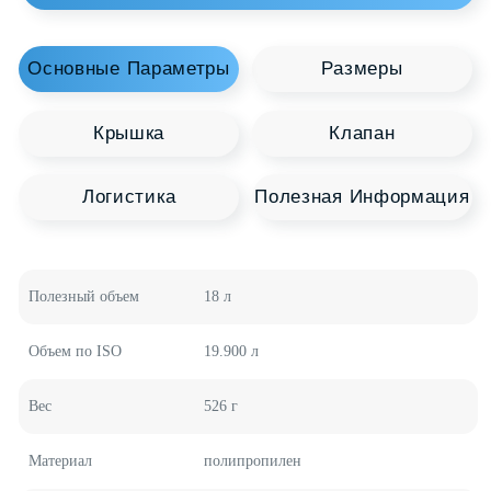
Вас может заинтересовать
Рекомендуемая
Полимерная
Продукция
Добро пожаловать в наш каталог продукции, где
каждая емкость - это источник новых
возможностей для вашего бизнеса. HTI Group
предлагает широкий выбор полимерных
контейнеров различных форм и размеров,
созданных с учетом самых высоких стандартов
качества и инновационных технологий.
Полезный объем
18 л
Медицинские Вёдра
Пластиковые Вёдра
Объем по ISO
19.900 л