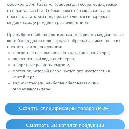
так как иглы, скарификаторы, ампулы и наконечники от
Скачать спецификации товара (PDF)
скальпеля могут быть заражены инфекциями. Поэтому для
Смотреть 3D каталог продукции
их сбора используются специальные емкости PK180
объемом 18 л. Такие контейнеры для сбора медицинских
отходов класса Б и В обеспечивают безопасность для
Основные Параметры
Размеры
персонала, а также поддержание чистоты и порядка в
медицинских учреждения различного типа.
Крышка
Клапан
При выборе наиболее оптимального варианта медицинско
Логистика
Полезная Информация
контейнера для отходов следует обращать внимание на и
параметры и характеристики:
конкретное назначение специализированной тары;
определенный вид контейнеров;
габаритные размеры емкости;
материал, который используется для изготовления
контейнера;
вид конструкции, наиболее обеспечивающий
герметичность тары.