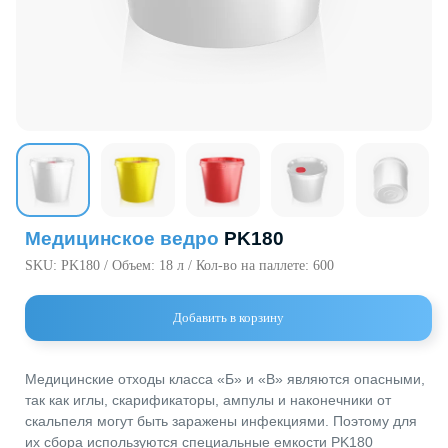
720000, Кыр
Республика,
пр. Ч.Айтма
Свободная
Экономичес
«Бишкек» (с
Медицинское ведро
PK180
SKU:
PK180 / Объем: 18 л / Кол-во на паллете: 600
Добавить в корзину
Медицинские отходы класса «Б» и «В» являются опасными