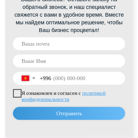
+996 222 600 292
info@hti-group.kg, sales@hti-group.kg
720000, Кыргызская Республика, г.Бишкек,
пр. Ч.Айтматова, 303
Свободная Экономическая Зона «Бишкек»
(с. Ак-Чий)
Пользовательское соглашение
Политика конфиденциальности
© 2026 все права защищены
Разработано
Thrive Marketing Solutions KZ
&
Thrive Marketing Solutions Inc