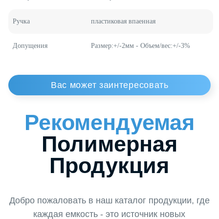
Объем по ISO
900 мл
Вес
32 г
Материал
полипропилен
Ручка
пластиковая впаенная
Допущения
Размер:+/-2мм - Объем/вес:+/-3%
Заказать
Обратный
Звонок
Специалиста
Хотите узнать больше о наших решениях
или подобрать идеальное решение для
Вашего бизнеса? Оставьте заявку на