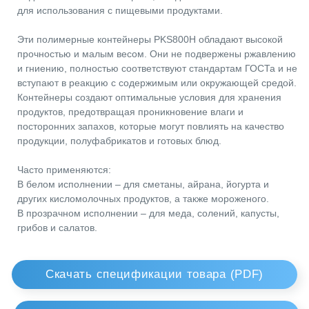
используются для фасовки, упаковки, хранения,
Скачать спецификации товара (PDF)
транспортировки и сортировки различных продуктов. Они 
выделяют токсичных веществ, что делает их безопасными
Смотреть 3D каталог продукции
для использования с пищевыми продуктами.
Эти полимерные контейнеры PKS800H обладают высокой
Основные Параметры
Размеры
прочностью и малым весом. Они не подвержены ржавлен
Крышка
Декорирование
и гниению, полностью соответствуют стандартам ГОСТа и 
вступают в реакцию с содержимым или окружающей средо
Логистика
Полезная Информация
Контейнеры создают оптимальные условия для хранения
продуктов, предотвращая проникновение влаги и
посторонних запахов, которые могут повлиять на качество
продукции, полуфабрикатов и готовых блюд.
Часто применяются:
В белом исполнении – для сметаны, айрана, йогурта и
других кисломолочных продуктов, а также мороженого.
В прозрачном исполнении – для меда, солений, капусты,
грибов и салатов.