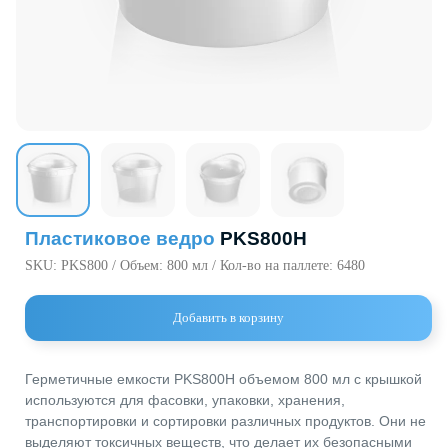
720000, Кыр
Республика,
пр. Ч.Айтма
Свободная
Экономичес
«Бишкек» (с
Пластиковое ведро
PKS800H
SKU:
PKS800 / Объем: 800 мл / Кол-во на паллете: 6480
Добавить в корзину
Герметичные емкости PKS800H объемом 800 мл с крышко