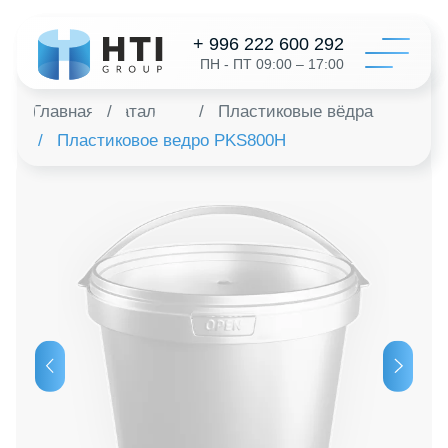
+ 996 222 600 292
ПН - ПТ 09:00 – 17:00
Главная
/
Каталог
/
Пластиковые вёдра
/
Пластиковое ведро PKS800H
Катал
Конфигур
О на
Дистрибь
Отзыв
Контак
Заказать 
+996 312 6
info@hti-gr