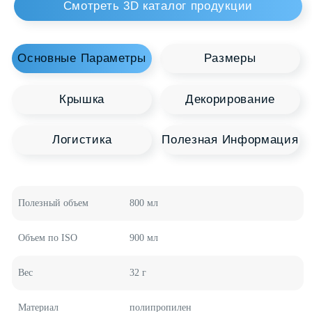
Вас может заинтересовать
Рекомендуемая
Полимерная
Продукция
Добро пожаловать в наш каталог продукции, где
каждая емкость - это источник новых
возможностей для вашего бизнеса. HTI Group
предлагает широкий выбор полимерных
контейнеров различных форм и размеров,
созданных с учетом самых высоких стандартов
качества и инновационных технологий.
Пластиковые Вёдра
Медицинские Вёдра
Полезный объем
800 мл
Контейнеры для Еды
Пластиковые Канистры