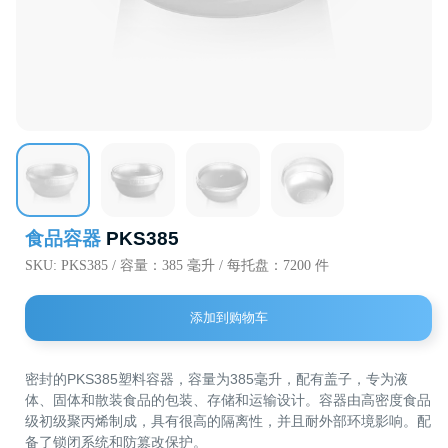
720000，
国，比什凯克
Aitmatov 
“比什凯克”
（Ak-Chii 
食品容器
PKS385
SKU:
PKS385 / 容量：385 毫升 / 每托盘：7200 件
添加到购物车
主要参数
尺寸
盖子
装饰
密封的PKS385塑料容器，容量为385毫升，配有盖子，专为液