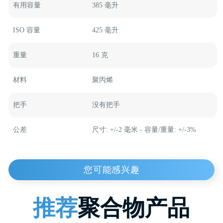
容器，均按照最高质量标准和创新技术制造。我们的
产品不仅安全环保，还能有效延长产品的保质期。无
论是食品还是非食品类，我们都有适合您需求的包装
解决方案。
有用容量
385 毫升
食品容器
塑料桶
塑料桶
医疗桶
ISO 容量
425 毫升
重量
16 克
材料
聚丙烯
把手
没有把手
公差
尺寸: +/-2 毫米 - 容量/重量: +/-3%