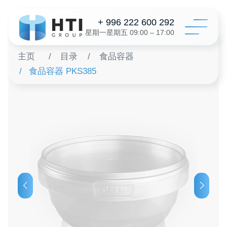
+ 996 222 600 292
星期一星期五 09:00 – 17:00
主页
/
目录
/
食品容器
/
食品容器 PKS385
目录
配置
关于我
经销
评论
联系
为了一个
+996 312 6
info@hti-gr