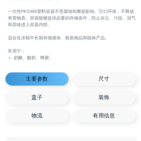
物流
有用信息
体、固体和散装食品的包装、存储和运输设计。容器由高密度食
级初级聚丙烯制成，具有很高的隔离性，并且耐外部环境影响。
备了锁闭系统和防篡改保护。
一次性PKS385塑料容器不受腐蚀和磨损影响。它们环保，不释
有害物质。容器能够提供必要的存储条件，防止灰尘、污垢、湿
和异味进入容器内部。
适合在冰箱中长期存储液体、散装物品和固体产品。
常用于：
奶酪、酸奶、蜂蜜。
您可能感兴趣
推荐
聚合物产品
欢迎浏览我们的产品目录，每个容器都是您业务新机
会的源泉。HTI Group 提供各种形状和尺寸的聚合物