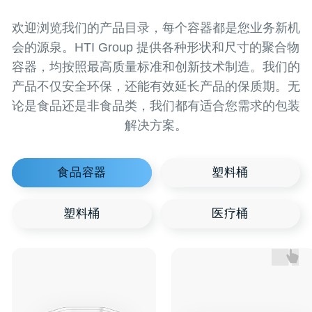
请求专业人士
回电
并获得详细咨询
想了解更多关于我们的解决方案或为您的业务寻
找完美解决方案？请留下回电请求，我们的专家
将在您方便的时间与您联系。我们将共同找到最
佳解决方案，助力您的业务蓬勃发展！期待与您
的合作，共同开创美好未来！
+996
我已阅读并同意
隐私政策
发送
+ 996 312 